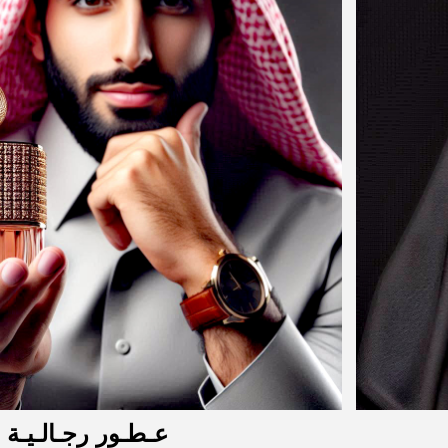
عـطـور رجـالـيـة