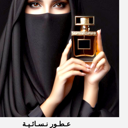
عـطـور
نـس
ـا
ئ
ـيـة